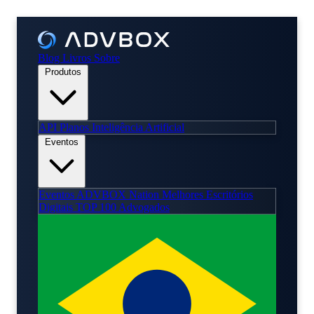
Blog
Livros
Sobre
Produtos
API
Planos
Inteligência Artificial
Eventos
Eventos
ADVBOX Nation
Melhores Escritórios
Digitais
TOP 100 Advogados