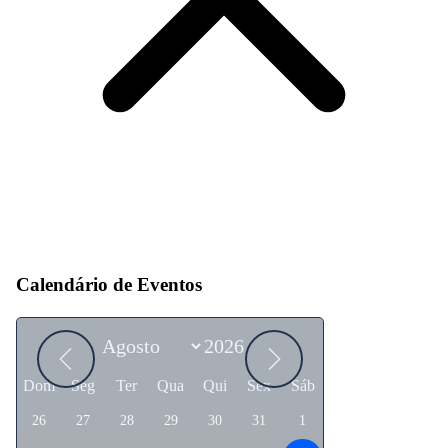
Calendário de Eventos
Dom
Seg
Ter
Qua
Qui
Sex
Sáb
26
27
28
29
30
31
1