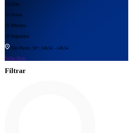
25
Dias
:
15
Horas
:
25
Minutos
:
09
Segundos
São Paulo, SP | 14h34 - 14h34
Saiba Mais
Filtrar