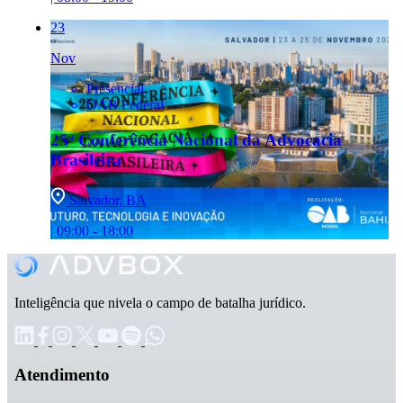
23
Nov
Presencial
OAB Federal
25ª Conferência Nacional da Advocacia
Brasileira
Salvador, BA
| 09:00 - 18:00
Inteligência que nivela o campo de batalha jurídico.
Atendimento