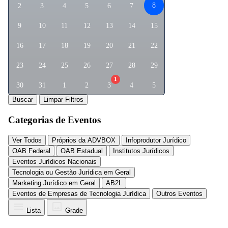
8
2
3
4
5
6
7
9
10
11
12
13
14
15
16
17
18
19
20
21
22
23
24
25
26
27
28
29
1
30
31
1
2
3
4
5
Buscar
Limpar Filtros
Categorias de Eventos
Ver Todos
Próprios da ADVBOX
Infoprodutor Jurídico
OAB Federal
OAB Estadual
Institutos Jurídicos
Eventos Jurídicos Nacionais
Tecnologia ou Gestão Jurídica em Geral
Marketing Jurídico em Geral
AB2L
Eventos de Empresas de Tecnologia Jurídica
Outros Eventos
Lista
Grade