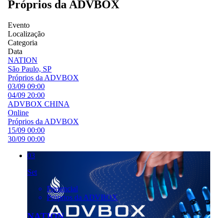
Próprios da ADVBOX
Evento
Localização
Categoria
Data
NATION
São Paulo, SP
Próprios da ADVBOX
03/09 09:00
04/09 20:00
ADVBOX CHINA
Online
Próprios da ADVBOX
15/09 00:00
30/09 00:00
03
Set
Presencial
Próprios da ADVBOX
NATION