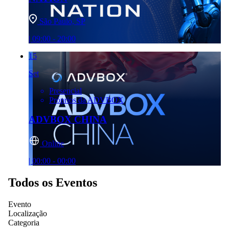
São Paulo, SP
| 09:00 - 20:00
15
Set
Presencial
Próprios da ADVBOX
ADVBOX CHINA
Online
| 00:00 - 00:00
Todos os Eventos
Evento
Localização
Categoria