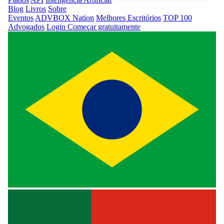
Blog
Livros
Sobre
Eventos
ADVBOX Nation
Melhores Escritórios
TOP 100
Advogados
Login
Começar gratuitamente