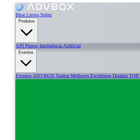
Blog
Livros
Sobre
Produtos
API
Planos
Inteligência Artificial
Eventos
Eventos
ADVBOX Nation
Melhores Escritórios Digitais
TOP 