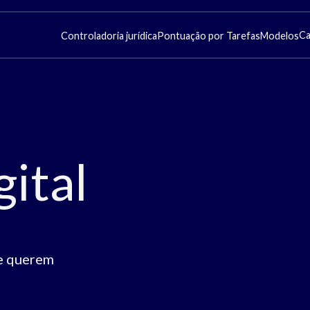
Ca
Controladoria jurídica
Pontuação por Tarefas
Modelos
ital
ue querem