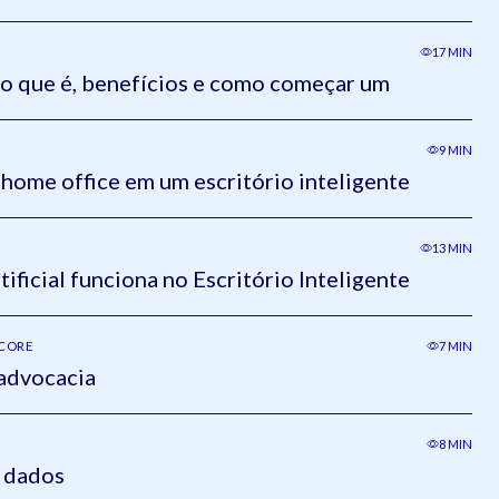
17 MIN
: o que é, benefícios e como começar um
9 MIN
home office em um escritório inteligente
13 MIN
ificial funciona no Escritório Inteligente
SCORE
7 MIN
 advocacia
8 MIN
 dados