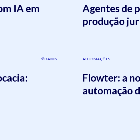
com IA em
Agentes de 
produção jur
14 MIN
AUTOMAÇÕES
ocacia:
Flowter: a n
automação 