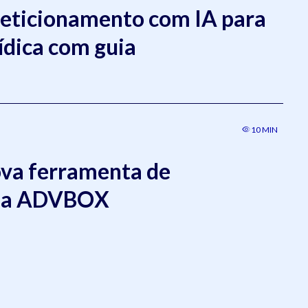
peticionamento com IA para
ídica com guia
10 MIN
ova ferramenta de
da ADVBOX