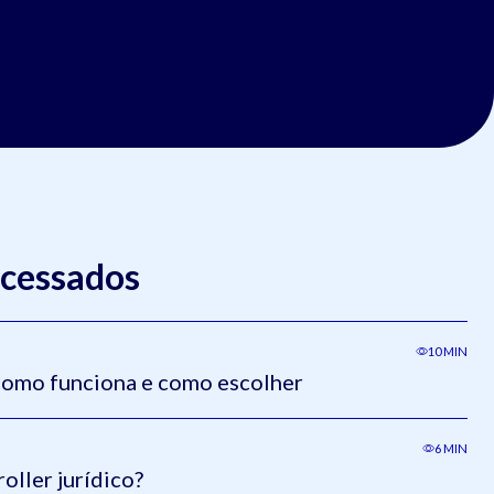
acessados
10 MIN
omo funciona e como escolher
6 MIN
oller jurídico?