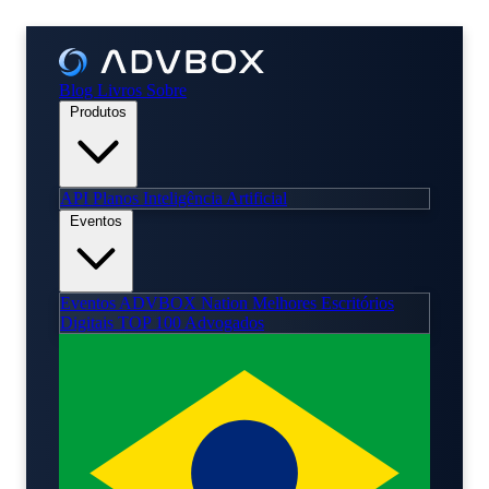
Blog
Livros
Sobre
Produtos
API
Planos
Inteligência Artificial
Eventos
Eventos
ADVBOX Nation
Melhores Escritórios
Digitais
TOP 100 Advogados