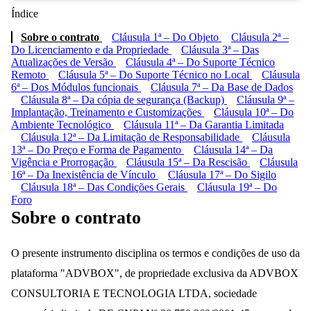
Índice
Sobre o contrato
Cláusula 1ª – Do Objeto
Cláusula 2ª –
Do Licenciamento e da Propriedade
Cláusula 3ª – Das
Atualizações de Versão
Cláusula 4ª – Do Suporte Técnico
Remoto
Cláusula 5ª – Do Suporte Técnico no Local
Cláusula
6ª – Dos Módulos funcionais
Cláusula 7ª – Da Base de Dados
Cláusula 8ª – Da cópia de segurança (Backup)
Cláusula 9ª –
Implantação, Treinamento e Customizações
Cláusula 10ª – Do
Ambiente Tecnológico
Cláusula 11ª – Da Garantia Limitada
Cláusula 12ª – Da Limitação de Responsabilidade
Cláusula
13ª – Do Preço e Forma de Pagamento
Cláusula 14ª – Da
Vigência e Prorrogação
Cláusula 15ª – Da Rescisão
Cláusula
16ª – Da Inexistência de Vínculo
Cláusula 17ª – Do Sigilo
Cláusula 18ª – Das Condições Gerais
Cláusula 19ª – Do
Foro
Sobre o contrato
O presente instrumento disciplina os termos e condições de uso da
plataforma "ADVBOX", de propriedade exclusiva da ADVBOX
CONSULTORIA E TECNOLOGIA LTDA, sociedade