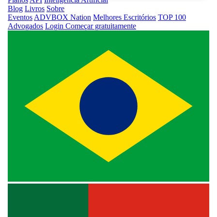
Blog
Livros
Sobre
Eventos
ADVBOX Nation
Melhores Escritórios
TOP 100
Advogados
Login
Começar gratuitamente