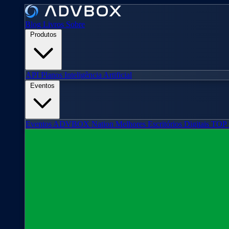
Blog
Livros
Sobre
Produtos
API
Planos
Inteligência Artificial
Eventos
Eventos
ADVBOX Nation
Melhores Escritórios Digitais
TOP 