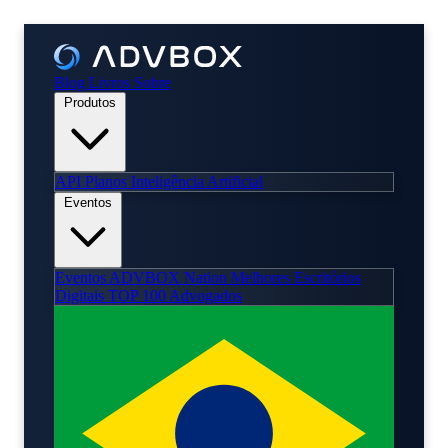
Blog
Livros
Sobre
Produtos
API
Planos
Inteligência Artificial
Eventos
Eventos
ADVBOX Nation
Melhores Escritórios
Digitais
TOP 100 Advogados