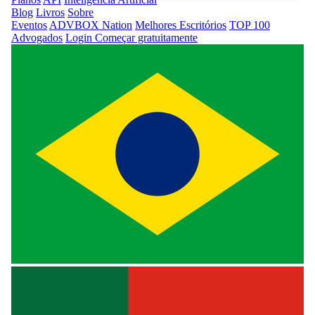
Blog
Livros
Sobre
Eventos
ADVBOX Nation
Melhores Escritórios
TOP 100
Advogados
Login
Começar gratuitamente