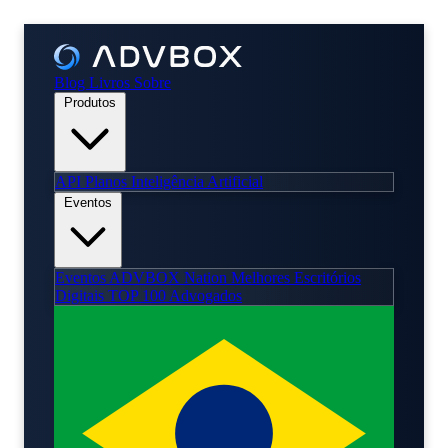
Blog
Livros
Sobre
Produtos
API
Planos
Inteligência Artificial
Eventos
Eventos
ADVBOX Nation
Melhores Escritórios
Digitais
TOP 100 Advogados