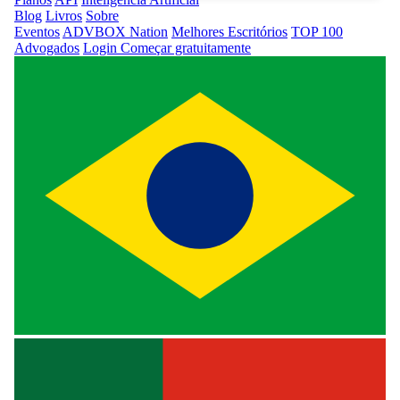
Blog
Livros
Sobre
Eventos
ADVBOX Nation
Melhores Escritórios
TOP 100
Advogados
Login
Começar gratuitamente