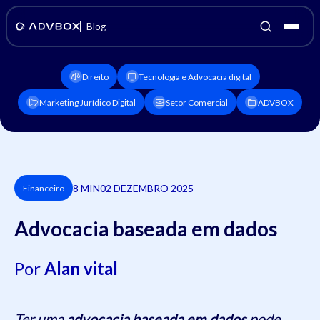
Blog
Direito
Tecnologia e Advocacia digital
Marketing Jurídico Digital
Setor Comercial
ADVBOX
8 MIN
02 DEZEMBRO 2025
Financeiro
Advocacia baseada em dados
Por
Alan vital
Ter uma
advocacia baseada em dados
pode