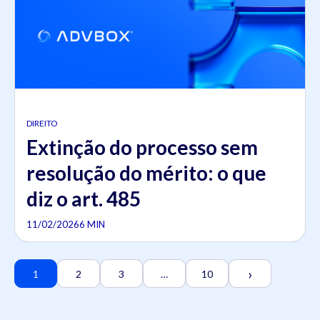
DIREITO
Extinção do processo sem
resolução do mérito: o que
diz o art. 485
11/02/2026
6 MIN
›
1
2
3
…
10