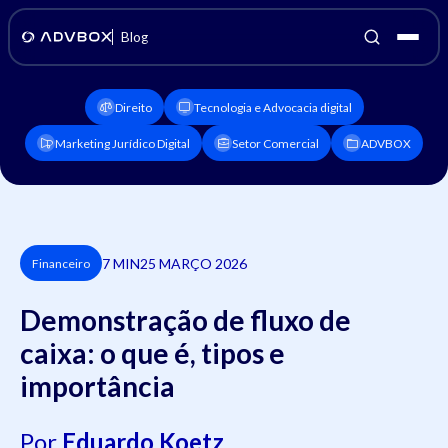
Blog
Direito
Tecnologia e Advocacia digital
Marketing Jurídico Digital
Setor Comercial
ADVBOX
7 MIN
25 MARÇO 2026
Financeiro
Demonstração de fluxo de
caixa: o que é, tipos e
importância
Por
Eduardo Koetz