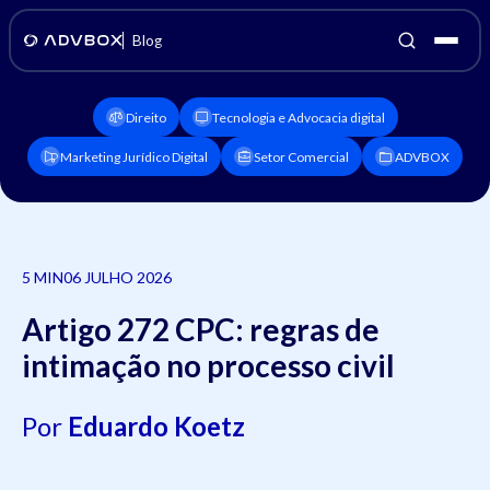
Blog
Direito
Tecnologia e Advocacia digital
Marketing Jurídico Digital
Setor Comercial
ADVBOX
5 MIN
06 JULHO 2026
Artigo 272 CPC: regras de
intimação no processo civil
Por
Eduardo Koetz