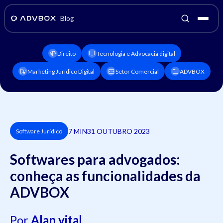
Blog
Direito
Tecnologia e Advocacia digital
Marketing Jurídico Digital
Setor Comercial
ADVBOX
7 MIN
31 OUTUBRO 2023
Software Jurídico
Softwares para advogados:
conheça as funcionalidades da
ADVBOX
Por
Alan vital