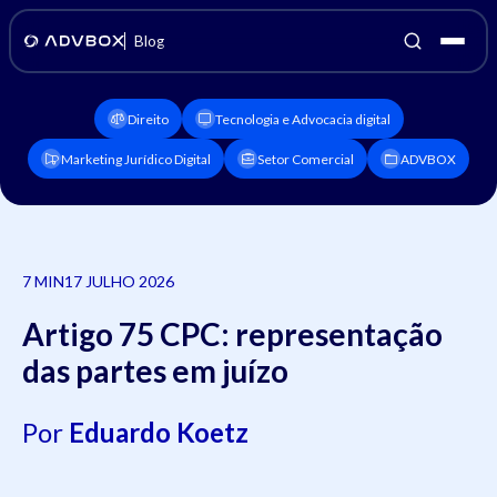
Blog
Direito
Tecnologia e Advocacia digital
Marketing Jurídico Digital
Setor Comercial
ADVBOX
7 MIN
17 JULHO 2026
Artigo 75 CPC: representação
das partes em juízo
Por
Eduardo Koetz