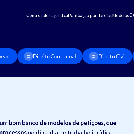
Ca
Controladoria jurídica
Pontuação por Tarefas
Modelos
rsos
Direito Contratual
Direito Civil
r um
bom banco de modelos de petições, que
 processos
no dia a dia do trabalho jurídico.