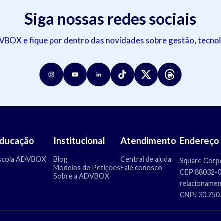
Siga nossas redes sociais
OX e fique por dentro das novidades sobre gestão, tecnol
ducação
Institucional
Atendimento
Endereço
scola ADVBOX
Blog
Central de ajuda
Square Corpo
Modelos de Petições
Fale conosco
CEP 88032-00
Sobre a ADVBOX
relacioname
CNPJ 30.750