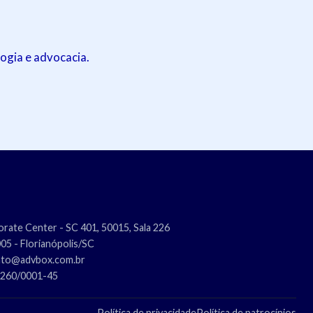
ogia e advocacia.
rate Center - SC 401, 50015, Sala 226
5 - Florianópolis/SC
nto@advbox.com.br
.260/0001-45
Política de privacidade
Política de patrocínios