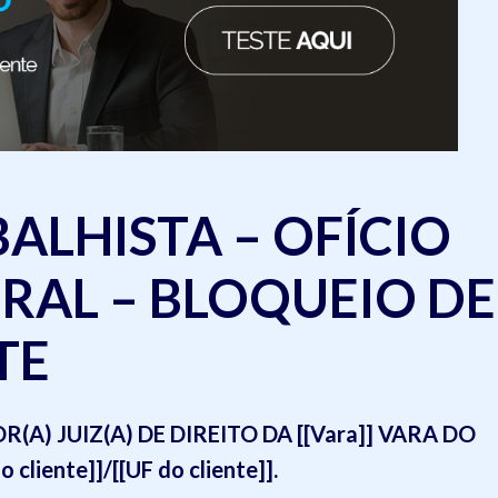
ALHISTA – OFÍCIO
RAL – BLOQUEIO DE
TE
A) JUIZ(A) DE DIREITO DA [[Vara]] VARA DO
liente]]/[[UF do cliente]].