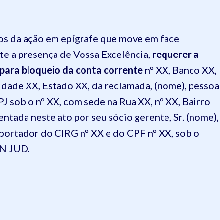
utos da ação em epígrafe que move em face
te a presença de Vossa Excelência,
r
equerer a
 para bloqueio da conta corrente
nº XX, Banco XX,
Cidade XX, Estado XX, da reclamada, (nome), pessoa
PJ sob o nº XX, com sede na Rua XX, nº XX, Bairro
ntada neste ato por seu sócio gerente, Sr. (nome),
), portador do CIRG nº XX e do CPF nº XX, sob o
EN JUD.