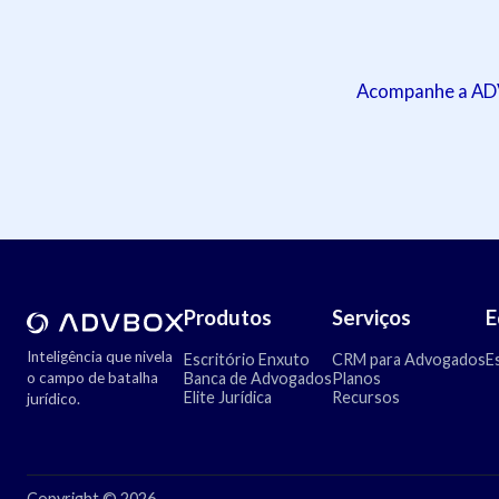
Acompanhe a ADVB
Produtos
Serviços
E
Inteligência que nivela
Escritório Enxuto
CRM para Advogados
E
o campo de batalha
Banca de Advogados
Planos
Elite Jurídica
Recursos
jurídico.
Copyright © 2026