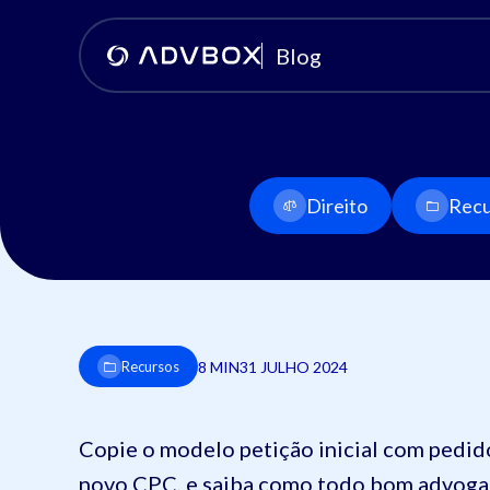
Blog
Direito
Recu
8 MIN
31 JULHO 2024
Recursos
Copie o modelo petição inicial com pedido
novo CPC, e saiba como todo bom advoga