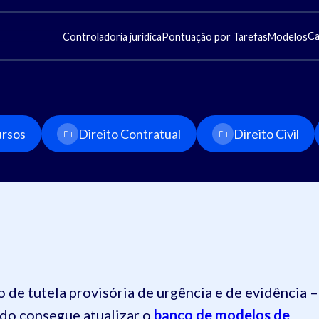
Ca
Controladoria jurídica
Pontuação por Tarefas
Modelos
rsos
Direito Contratual
Direito Civil
 de tutela provisória de urgência e de evidência –
do consegue atualizar o
banco de modelos de