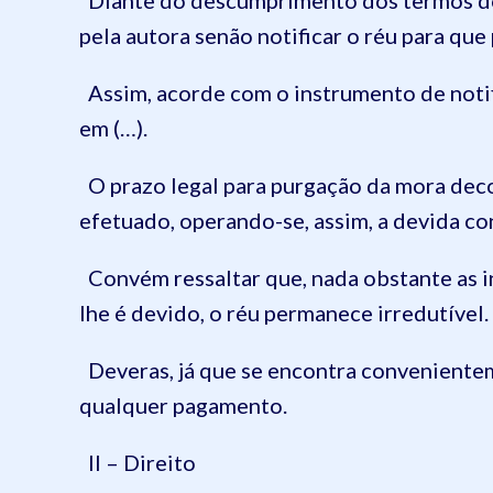
Diante do descumprimento dos termos do 
pela autora senão notificar o réu para que
Assim, acorde com o instrumento de notif
em (…).
O prazo legal para purgação da mora deco
efetuado, operando-se, assim, a devida co
Convém ressaltar que, nada obstante as i
lhe é devido, o réu permanece irredutível.
Deveras, já que se encontra convenientem
qualquer pagamento.
II – Direito