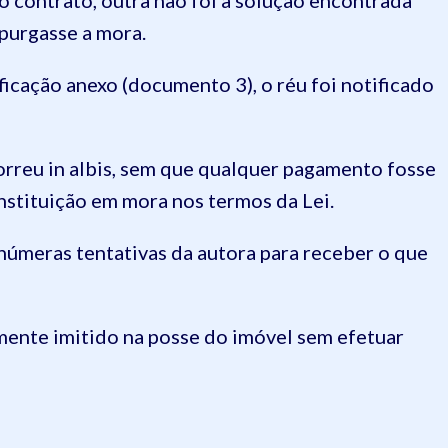
contrato, outra não foi a solução encontrada
 purgasse a mora.
icação anexo (documento 3), o réu foi notificado
rreu in albis, sem que qualquer pagamento fosse
nstituição em mora nos termos da Lei.
númeras tentativas da autora para receber o que
ente imitido na posse do imóvel sem efetuar