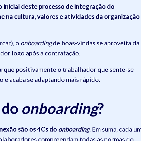
inicial deste processo de integração do
e na cultura, valores e atividades da organização
car), o
onboarding
de boas-vindas se aproveita da
dor logo após a contratação.
marque positivamente o trabalhador que sente-se
 e acaba se adaptando mais rápido.
s do
onboarding
?
onexão são os 4Cs do
onboarding
.
Em suma, cada u
 colaboradores compreendam todas as normas do