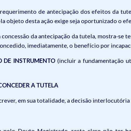
 o requerimento de antecipação dos efeitos da tut
la objeto desta ação exige seja oportunizado o efe
 concessão da antecipação da tutela, mostra-se te
oncedido
, imediatamente,
o benefício por incapa
O DE INSTRUMENTO
(incluir a fundamentação u
CONCEDER A TUTELA
ever, em sua totalidade, a decisão interlocutória
pelo Douto Magistrado, resta claro não ter ha