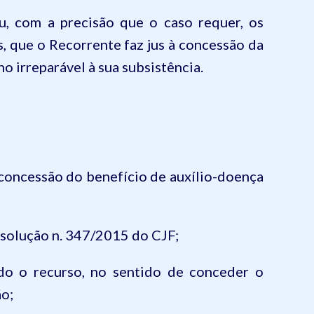
u, com a precisão que o caso requer, os
s, que
o Recorrente
faz jus à concessão da
no irreparável à sua subsistência.
concessão do benefício de auxílio-doença
solução n. 347/
2015 do C
J
F
;
ido o recurso, no sentido de
conceder o
ão;