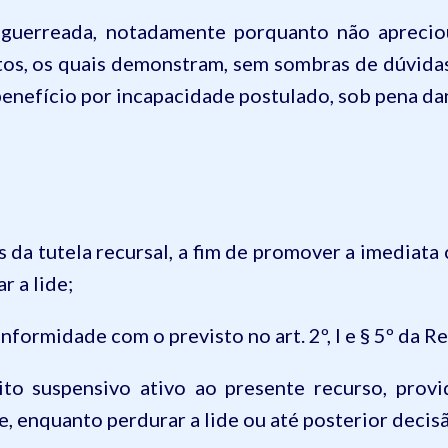
o
guerreada
, notadamente porquanto não aprecio
tos, os quais demonstram, sem sombras de dúvida
benefício
por incapacidade postulado
, sob pena da
s da tutela recursal, a fim de promover a imediata
 a lide;
nformidade com o previsto no
art. 2º, I e § 5º da
Re
ito suspensivo ativo ao presente recurso, prov
e
, enquanto perdurar a lide ou até posterior decis