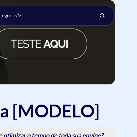
tegorias
nça [MODELO]
 otimizar o tempo de toda sua equipe?