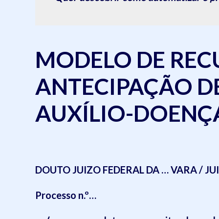
MODELO DE REC
ANTECIPAÇÃO DE
AUXÍLIO-DOENÇ
DOUTO JUIZO FEDERAL DA … VARA / J
Processo n.º…