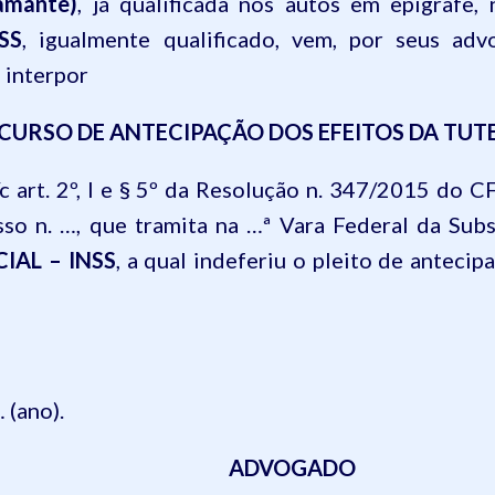
amante)
, já qualificada nos autos em epígraf
SS
, igualmente qualificado, vem, por seus adv
 interpor
CURSO DE ANTECIPAÇÃO DOS EFEITOS DA TUT
 art. 2º, I e § 5º da
Resolução n. 347/2015 do CF
esso n. …, que tramita na …ª Vara Federal da Su
IAL – INSS
, a qual indeferiu o pleito de anteci
 (ano).
ADVOGADO