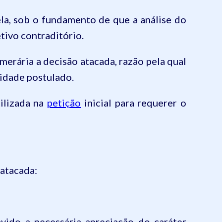
ela, sob o fundamento de que a análise do
tivo contraditório.
merária a decisão atacada, razão pela qual
cidade postulado
.
tilizada na
petição
inicial para requerer o
 atacada:
vido a necessária apreciação do caráter