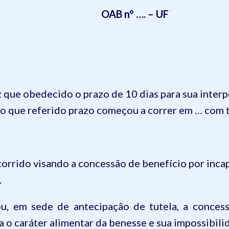
OAB n° …. – UF
que obedecido o prazo de 10 dias para sua interpo
do que referido prazo começou a correr em … com 
orrido
visando a concessão de benefício por incap
.
u, em sede de antecipação de tutela,
a conces
ta
o caráter alimentar da benesse e sua impossibili