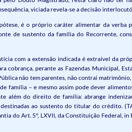
nsequência, viciada revela-se a decisão interlocut
ipótese, é o próprio caráter alimentar da verba 
fonte de sustento da família do Recorrente, con
tícia com a extensão indicada é extraível da pró
ara cobrança, perante as Fazendas Municipal, Esta
 Pública não tem parentes, não contrai matrimônio
de família – e mesmo assim pode dever alimentos.
te além do direito de família: abrange indeniza
estinadas ao sustento do titular do crédito. (T
ntia do Art. 5º, LXVII, da Constituição Federal, i