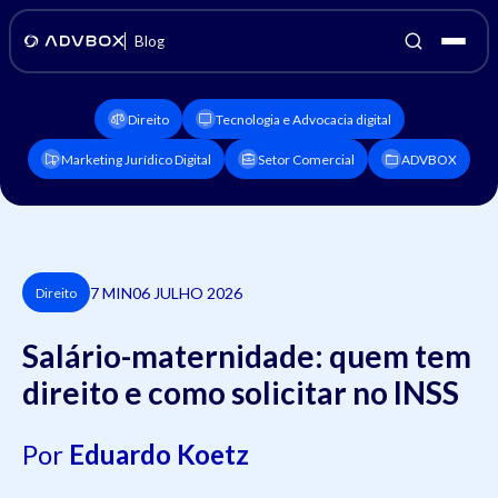
Blog
Direito
Tecnologia e Advocacia digital
Marketing Jurídico Digital
Setor Comercial
ADVBOX
7 MIN
06 JULHO 2026
Direito
Salário-maternidade: quem tem
direito e como solicitar no INSS
Por
Eduardo Koetz