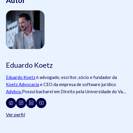
Autor
Eduardo Koetz
Eduardo Koetz
é advogado, escritor, sócio e fundador da
Koetz Advocacia
e CEO da empresa de software jurídico
Advbox.
Possui bacharel em Direito pela Universidade do Vale
do Rio dos Sinos (
Unisinos
).Possui tanto registros na
Ordem
dos Advogados do Brasil
- OAB (OAB/SC 42.934, OAB/RS
73.409, OAB/PR 72.951, OAB/SP 435.266, OAB/MG
Ver perfil
204.531, OAB/MG 204.531), como na
Ordem dos Advogados
de Portugal
- OA ( OA/Portugal 69.512L).swdsasdwÉ pós-