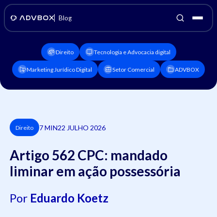
Blog
Direito
Tecnologia e Advocacia digital
Marketing Jurídico Digital
Setor Comercial
ADVBOX
7 MIN
22 JULHO 2026
Direito
Artigo 562 CPC: mandado
liminar em ação possessória
Por
Eduardo Koetz