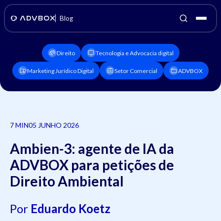
Blog
Direito
Tecnologia e Advocacia digital
Marketing Jurídico Digital
Setor Comercial
ADVBOX
7 MIN
05 JUNHO 2026
Ambien-3: agente de IA da
ADVBOX para petições de
Direito Ambiental
Por
Eduardo Koetz