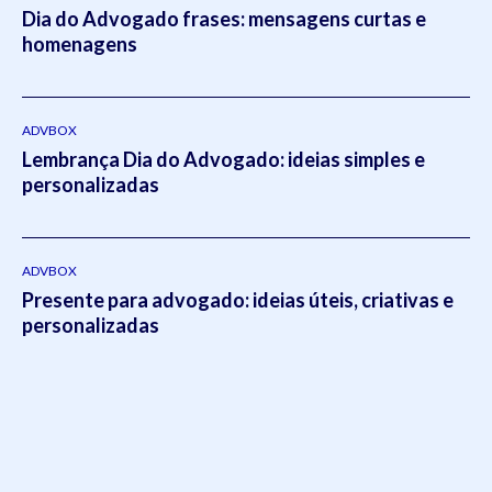
Dia do Advogado frases: mensagens curtas e
Advocacia, realizando a supervisão e liderança em todos os
homenagens
setores do escritório.Em 2021, Eduardo publicou o livro
intitulado:
Otimizado - O escritório como empresa escalável
pela editora
Viseu
.
ADVBOX
Lembrança Dia do Advogado: ideias simples e
personalizadas
ADVBOX
Presente para advogado: ideias úteis, criativas e
personalizadas