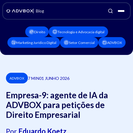
Blog
Direito
Tecnologia e Advocacia digital
Marketing Jurídico Digital
Setor Comercial
ADVBOX
7 MIN
01 JUNHO 2026
ADVBOX
Empresa-9: agente de IA da
ADVBOX para petições de
Direito Empresarial
Por
Eduardo Koetz