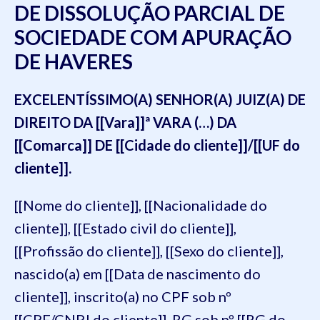
DE DISSOLUÇÃO PARCIAL DE
SOCIEDADE COM APURAÇÃO
DE HAVERES
EXCELENTÍSSIMO(A) SENHOR(A) JUIZ(A) DE
DIREITO DA [[Vara]]ª VARA (…) DA
[[Comarca]] DE [[Cidade do cliente]]/[[UF do
cliente]].
[[Nome do cliente]], [[Nacionalidade do
cliente]], [[Estado civil do cliente]],
[[Profissão do cliente]], [[Sexo do cliente]],
nascido(a) em [[Data de nascimento do
cliente]], inscrito(a) no CPF sob nº
[[CPF/CNPJ do cliente]], RG sob nº [[RG do