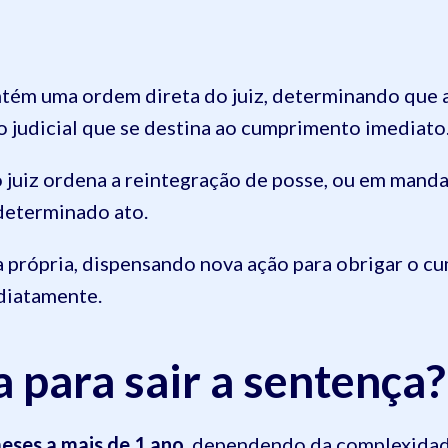
ém uma ordem direta do juiz, determinando que a 
o judicial que se destina ao cumprimento imediato
o juiz ordena a reintegração de posse, ou em mand
determinado ato.
a própria, dispensando nova ação para obrigar o c
ediatamente.
 para sair a sentença?
meses a mais de 1 ano
, dependendo da complexidad