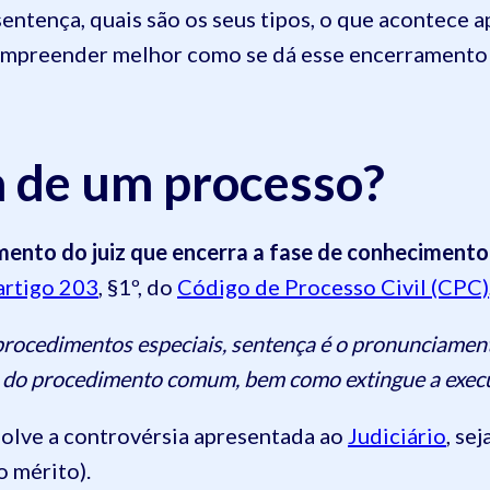
sentença, quais são os seus tipos, o que acontece 
 compreender melhor como se dá esse encerramento 
a de um processo?
mento do juiz que encerra a fase de conheciment
artigo 203
, §1º, do
Código de Processo Civil (CPC)
procedimentos especiais, sentença é o pronunciamen
iva do procedimento comum, bem como extingue a exec
esolve a controvérsia apresentada ao
Judiciário
, se
o mérito).