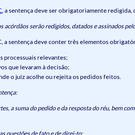
C
, a sentença deve ser obrigatoriamente redigida, d
s acórdãos serão redigidos, datados e assinados pelos
, a sentença deve conter três elementos obrigatór
os processuais relevantes;
vos que levaram à decisão;
nde o juiz acolhe ou rejeita os pedidos feitos.
ntença:
rtes, a suma do pedido e da resposta do réu, bem com
as questões de fato e de direi-to;