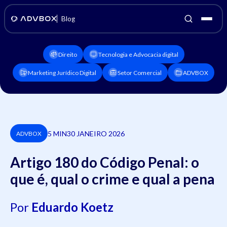
Blog
Direito
Tecnologia e Advocacia digital
Marketing Jurídico Digital
Setor Comercial
ADVBOX
5 MIN
30 JANEIRO 2026
ADVBOX
Artigo 180 do Código Penal: o
que é, qual o crime e qual a pena
Por
Eduardo Koetz