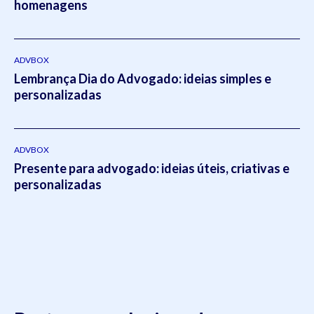
homenagens
setores do escritório.Em 2021, Eduardo publicou o livro
intitulado:
Otimizado - O escritório como empresa escalável
pela editora
Viseu
.
ADVBOX
Lembrança Dia do Advogado: ideias simples e
personalizadas
ADVBOX
Presente para advogado: ideias úteis, criativas e
personalizadas