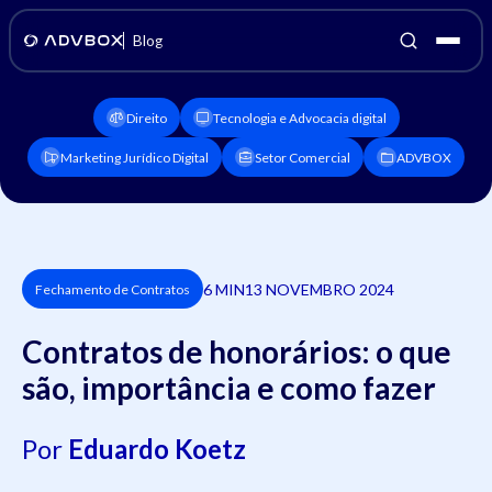
Blog
Direito
Tecnologia e Advocacia digital
Marketing Jurídico Digital
Setor Comercial
ADVBOX
6 MIN
13 NOVEMBRO 2024
Fechamento de Contratos
Contratos de honorários: o que
são, importância e como fazer
Por
Eduardo Koetz