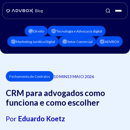
Blog
Direito
Tecnologia e Advocacia digital
Marketing Jurídico Digital
Setor Comercial
ADVBOX
10 MIN
13 MAIO 2026
Fechamento de Contratos
CRM para advogados como
funciona e como escolher
Por
Eduardo Koetz