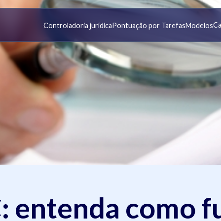
Ca
Controladoria jurídica
Pontuação por Tarefas
Modelos
: entenda como f