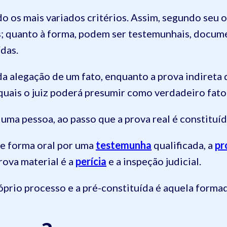
o os mais variados critérios. Assim, segundo seu o
s; quanto à forma, podem ser testemunhais, documen
ídas.
a alegação de um fato, enquanto a prova indireta 
 quais o juiz poderá presumir como verdadeiro fato 
ma pessoa, ao passo que a prova real é constituída
de forma oral por uma
testemunha
qualificada, a
pr
rova material é a
perícia
e a inspeção judicial.
óprio processo e a pré-constituída é aquela formad