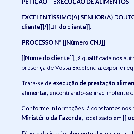
PETIÇÃO – EXECUÇÃO DE ALIMENTOS 
EXCELENTÍSSIMO(A) SENHOR(A) DOUTOR(
cliente]]/[[UF do cliente]].
PROCESSO Nº [[Número CNJ]]
[[Nome do cliente]]
, já qualificada nos au
presença de Vossa Excelência, expor e req
Trata-se de
execução de prestação alimen
alimentar, encontrando-se inadimplente 
Conforme informações já constantes nos 
Ministério da Fazenda
, localizado em
[[lo
Diante do inadimplemento das parcelas al