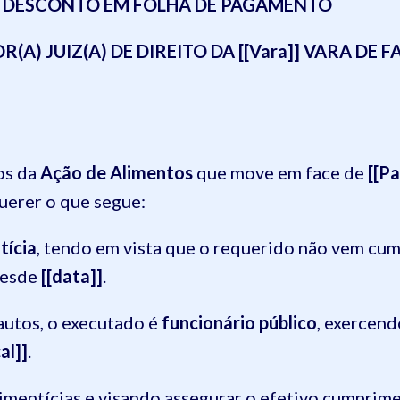
– DESCONTO EM FOLHA DE PAGAMENTO
A) JUIZ(A) DE DIREITO DA [[Vara]] VARA DE F
tos da
Ação de Alimentos
que move em face de
[[Pa
uerer o que segue:
tícia
, tendo em vista que o requerido não vem cu
desde
[[data]]
.
autos, o executado é
funcionário público
, exercend
cal]]
.
imentícias e visando assegurar o efetivo cumprime