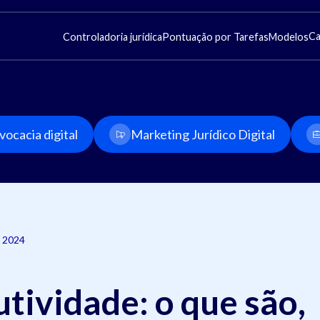
Ca
Controladoria jurídica
Pontuação por Tarefas
Modelos
ocacia digital
Marketing Jurídico Digital
 2024
tividade: o que são,