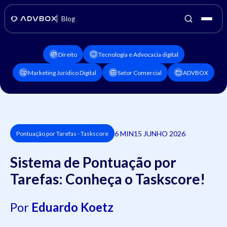
Blog
Direito
Tecnologia e Advocacia digital
Marketing Jurídico Digital
Setor Comercial
ADVBOX
6 MIN
15 JUNHO 2026
Pontuação por Tarefas - Taskscore
Sistema de Pontuação por
Tarefas: Conheça o Taskscore!
Por
Eduardo Koetz