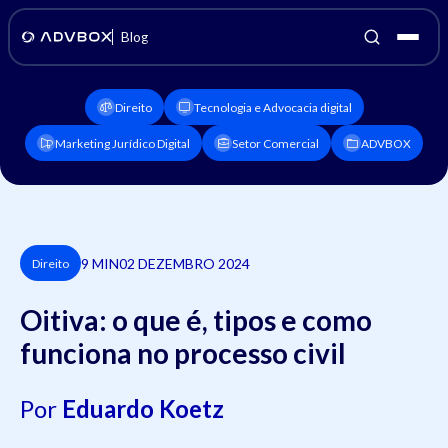
Blog
Direito
Tecnologia e Advocacia digital
Marketing Jurídico Digital
Setor Comercial
ADVBOX
9 MIN
02 DEZEMBRO 2024
Direito
Oitiva: o que é, tipos e como
funciona no processo civil
Por
Eduardo Koetz