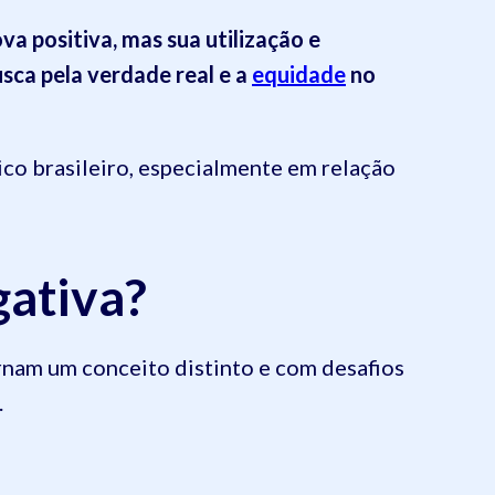
ova positiva, mas
sua utilização e
usca pela verdade real e a
equidade
no
ico brasileiro, especialmente em relação
gativa?
ornam um conceito distinto e com desafios
.