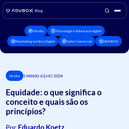
Blog
Direito
Tecnologia e Advocacia digital
Marketing Jurídico Digital
Setor Comercial
ADVBOX
5 MIN
30 JULHO 2024
Direito
Equidade: o que significa o
conceito e quais são os
princípios?
Por
Eduardo Koetz