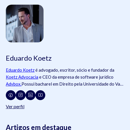
Eduardo Koetz
Eduardo Koetz
é advogado, escritor, sócio e fundador da
Koetz Advocacia
e CEO da empresa de software jurídico
Advbox.
Possui bacharel em Direito pela Universidade do Vale
do Rio dos Sinos (
Unisinos
).Possui tanto registros na
Ordem
dos Advogados do Brasil
- OAB (OAB/SC 42.934, OAB/RS
73.409, OAB/PR 72.951, OAB/SP 435.266, OAB/MG
Ver perfil
204.531, OAB/MG 204.531), como na
Ordem dos Advogados
de Portugal
- OA ( OA/Portugal 69.512L).swdsasdwÉ pós-
graduado em Direito do Trabalho pela
Artigos em destaque
Universidade Federal