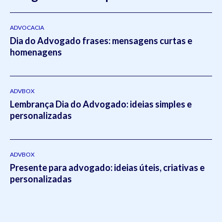
do Rio Grande do Sul
(2011- 2012) e em Direito Tributário
pela Escola
Superior da Magistratura Federal
ESMAFE (2013
- 2014).Atua como um dos principais gestores da Koetz
ADVOCACIA
Dia do Advogado frases: mensagens curtas e
Advocacia realizando a supervisão e liderança em todos os
homenagens
setores do escritório.Em 2021, Eduardo publicou o livro
intitulado:
Otimizado - O escritório como empresa escalável
pela editora
Viseu
.
ADVBOX
Lembrança Dia do Advogado: ideias simples e
personalizadas
ADVBOX
Presente para advogado: ideias úteis, criativas e
personalizadas