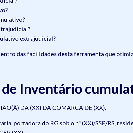
dicial?
vo?
mulativo?
trajudicial?
lativo extrajudicial?
 dentro das facilidades desta ferramenta que otimi
de Inventário cumulat
ÃO(Ã) DA (XX) DA COMARCA DE (XX).
cária, portadora do RG sob o nº (XX)/SSP/RS, resid
 CEP (XX),