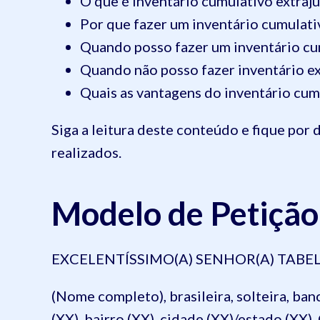
O que é inventário cumulativo extraju
Por que fazer um inventário cumulati
Quando posso fazer um inventário cu
Quando não posso fazer inventário ex
Quais as vantagens do inventário cumu
Siga a leitura deste conteúdo e fique por
realizados.
Modelo de Petição 
EXCELENTÍSSIMO(A) SENHOR(A) TABELI
(Nome completo), brasileira, solteira, ban
(XX), bairro (XX), cidade (XX)/estado (XX),