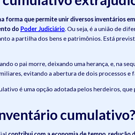
a forma que permite unir diversos inventários em 
ento do
Poder Judiciário
. Ou seja, é a união de di
nto a partilha dos bens e patrimônios. Está previs
uando o pai morre, deixando uma herança, e, na sequ
iliares, evitando a abertura de dois processos e fa
lativo é uma opção adotada pelos herdeiros, que p
inventário cumulativo
ial
contribui com a economia de tempo, redução de