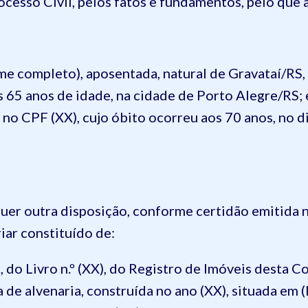
ocesso Civil, pelos fatos e fundamentos, pelo que
me completo), aposentada, natural de Gravataí/RS, 
s 65 anos de idade, na cidade de Porto Alegre/RS;
o no CPF (XX), cujo óbito ocorreu aos 70 anos, no 
er outra disposição, conforme certidão emitida
iar constituído de:
), do Livro n.º (XX), do Registro de Imóveis desta C
 de alvenaria, construída no ano (XX), situada em (