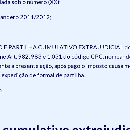
lada sob o número (XX);
, Sandero 2011/2012;
O E PARTILHA CUMULATIVO EXTRAJUDICIAL dos r
me Art. 982, 983 e 1.031 do código CPC, nomean
edente a presente ação, após pago o imposto causa 
a expedição de formal de partilha.
o.
 cumulativo extrajudic