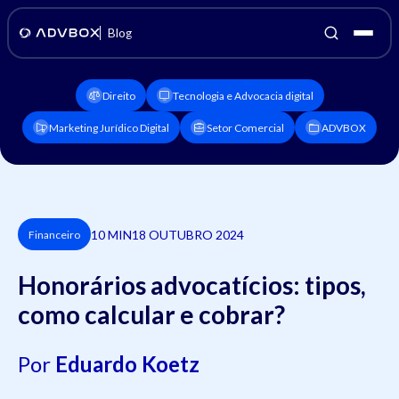
Blog
Direito
Tecnologia e Advocacia digital
Marketing Jurídico Digital
Setor Comercial
ADVBOX
10 MIN
18 OUTUBRO 2024
Financeiro
Honorários advocatícios: tipos,
como calcular e cobrar?
Por
Eduardo Koetz