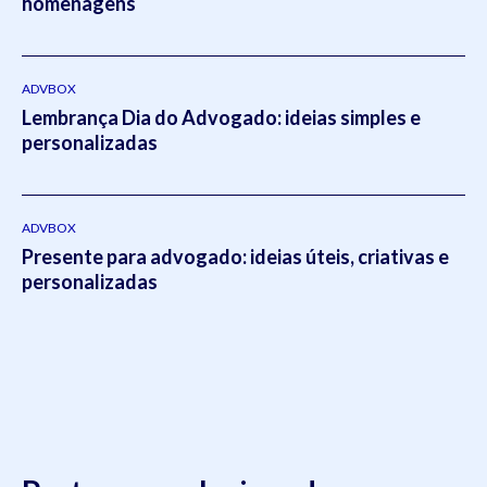
homenagens
setores do escritório.Em 2021, Eduardo publicou o livro
intitulado:
Otimizado - O escritório como empresa escalável
pela editora
Viseu
.
ADVBOX
Lembrança Dia do Advogado: ideias simples e
personalizadas
ADVBOX
Presente para advogado: ideias úteis, criativas e
personalizadas