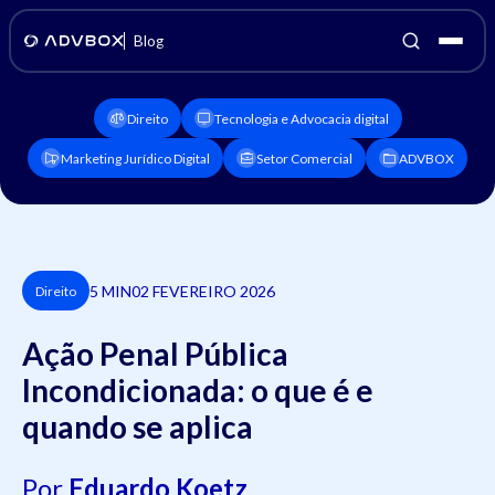
Blog
Direito
Tecnologia e Advocacia digital
Marketing Jurídico Digital
Setor Comercial
ADVBOX
5 MIN
02 FEVEREIRO 2026
Direito
Ação Penal Pública
Incondicionada: o que é e
quando se aplica
Por
Eduardo Koetz