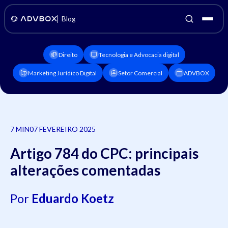
Blog
Direito
Tecnologia e Advocacia digital
Marketing Jurídico Digital
Setor Comercial
ADVBOX
7 MIN
07 FEVEREIRO 2025
Artigo 784 do CPC: principais
alterações comentadas
Por
Eduardo Koetz