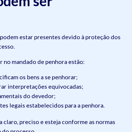
podem ser
 podem estar presentes devido à proteção dos
cesso.
r no mandado de penhora estão:
ificam os bens a se penhorar;
ar interpretações equivocadas;
damentais do devedor;
es legais estabelecidos para a penhora.
 claro, preciso e esteja conforme as normas
ia do processo.