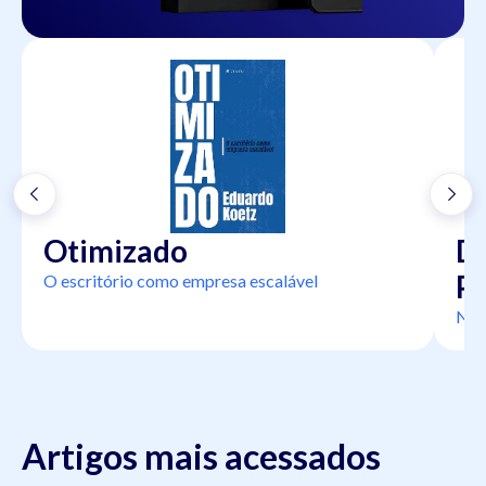
Otimizado
Di
Pr
O escritório como empresa escalável
Na 
Artigos mais acessados