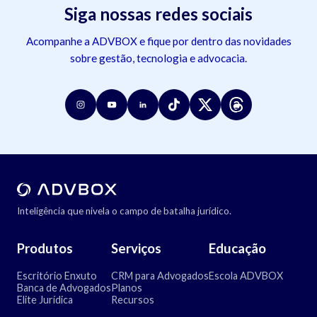
Siga nossas redes sociais
Acompanhe a ADVBOX e fique por dentro das novidades
sobre gestão, tecnologia e advocacia.
Inteligência que nivela o campo de batalha jurídico.
Produtos
Serviços
Educação
Escritório Enxuto
CRM para Advogados
Escola ADVBOX
Banca de Advogados
Planos
Elite Jurídica
Recursos