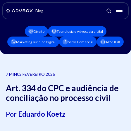
Blog
Direito
Tecnologia e Advocacia digital
Marketing Jurídico Digital
Setor Comercial
ADVBOX
7 MIN
02 FEVEREIRO 2026
Art. 334 do CPC e audiência de
conciliação no processo civil
Por
Eduardo Koetz