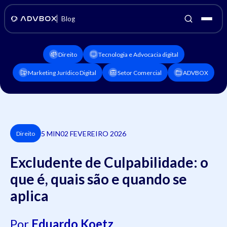
Blog
Direito
Tecnologia e Advocacia digital
Marketing Jurídico Digital
Setor Comercial
ADVBOX
5 MIN
02 FEVEREIRO 2026
Direito
Excludente de Culpabilidade: o
que é, quais são e quando se
aplica
Por
Eduardo Koetz