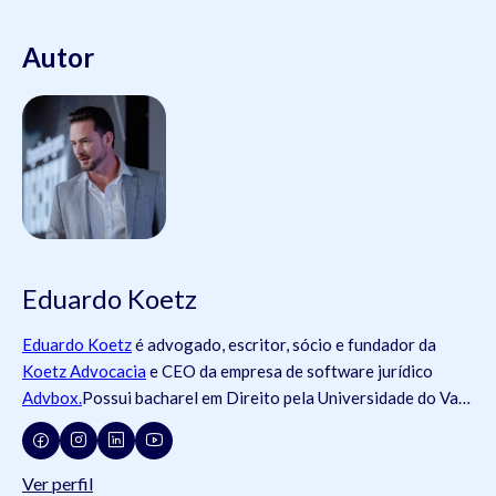
Autor
Eduardo Koetz
Eduardo Koetz
é advogado, escritor, sócio e fundador da
Koetz Advocacia
e CEO da empresa de software jurídico
Advbox.
Possui bacharel em Direito pela Universidade do Vale
do Rio dos Sinos (
Unisinos
).Possui tanto registros na
Ordem
dos Advogados do Brasil
- OAB (OAB/SC 42.934, OAB/RS
73.409, OAB/PR 72.951, OAB/SP 435.266, OAB/MG
Ver perfil