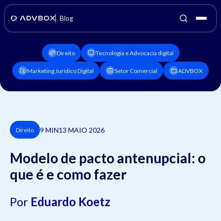
Blog
Direito
Tecnologia e Advocacia digital
Marketing Jurídico Digital
Setor Comercial
ADVBOX
9 MIN
13 MAIO 2026
Direito
Modelo de pacto antenupcial: o
que é e como fazer
Por
Eduardo Koetz