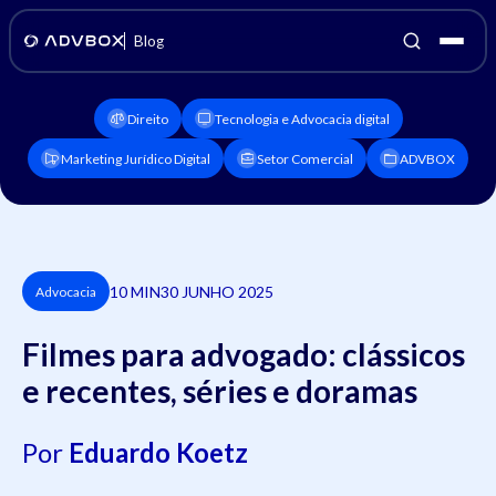
Blog
Direito
Tecnologia e Advocacia digital
Marketing Jurídico Digital
Setor Comercial
ADVBOX
10 MIN
30 JUNHO 2025
Advocacia
Filmes para advogado: clássicos
e recentes, séries e doramas
Por
Eduardo Koetz