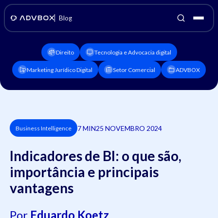
Blog
Direito
Tecnologia e Advocacia digital
Marketing Jurídico Digital
Setor Comercial
ADVBOX
7 MIN
25 NOVEMBRO 2024
Business Intelligence
Indicadores de BI: o que são,
importância e principais
vantagens
Por
Eduardo Koetz