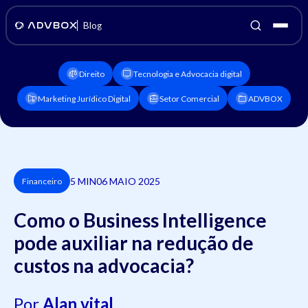
Blog
Direito
Tecnologia e Advocacia digital
Marketing Jurídico Digital
Setor Comercial
ADVBOX
5 MIN
06 MAIO 2025
Financeiro
Como o Business Intelligence
pode auxiliar na redução de
custos na advocacia?
Por
Alan vital