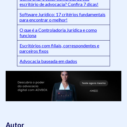
escritório de advocacia? Confira 7 dicas!
Software Jurídico: 17 critérios fundamentais
para encontrar o melhor!
O que é a Controladoria Jurídica e como
funciona
Escritórios com filiais, correspondentes e
parceiros fixos
Advocacia baseada em dados
Autor