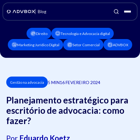
Blog
Direito
Tecnologia e Advocacia digital
Marketing Jurídico Digital
Setor Comercial
ADVBOX
5 MIN
16 FEVEREIRO 2024
Gestão na advocacia
Planejamento estratégico para
escritório de advocacia: como
fazer?
Por
Eduardo Koetz