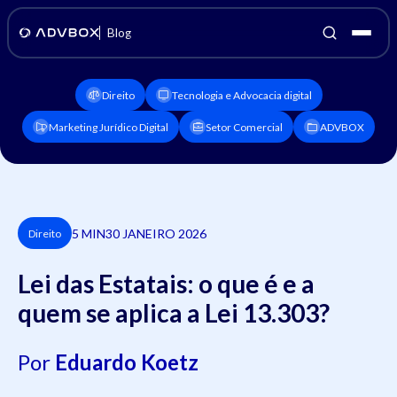
Blog
Direito
Tecnologia e Advocacia digital
Marketing Jurídico Digital
Setor Comercial
ADVBOX
5 MIN
30 JANEIRO 2026
Direito
Lei das Estatais: o que é e a
quem se aplica a Lei 13.303?
Por
Eduardo Koetz