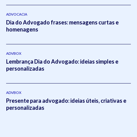
do Rio Grande do Sul
(2011- 2012) e em Direito Tributário
pela Escola
Superior da Magistratura Federal
ESMAFE (2013
- 2014).Atua como um dos principais gestores da Koetz
ADVOCACIA
Dia do Advogado frases: mensagens curtas e
Advocacia realizando a supervisão e liderança em todos os
homenagens
setores do escritório.Em 2021, Eduardo publicou o livro
intitulado:
Otimizado - O escritório como empresa escalável
pela editora
Viseu
.
ADVBOX
Lembrança Dia do Advogado: ideias simples e
personalizadas
ADVBOX
Presente para advogado: ideias úteis, criativas e
personalizadas