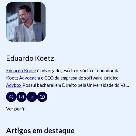
Eduardo Koetz
Eduardo Koetz
é advogado, escritor, sócio e fundador da
Koetz Advocacia
e CEO da empresa de software jurídico
Advbox.
Possui bacharel em Direito pela Universidade do Vale
do Rio dos Sinos (
Unisinos
).Possui tanto registros na
Ordem
dos Advogados do Brasil
- OAB (OAB/SC 42.934, OAB/RS
73.409, OAB/PR 72.951, OAB/SP 435.266, OAB/MG
Ver perfil
204.531, OAB/MG 204.531), como na
Ordem dos Advogados
de Portugal
- OA ( OA/Portugal 69.512L).swdsasdwÉ pós-
graduado em Direito do Trabalho pela
Artigos em destaque
Universidade Federal