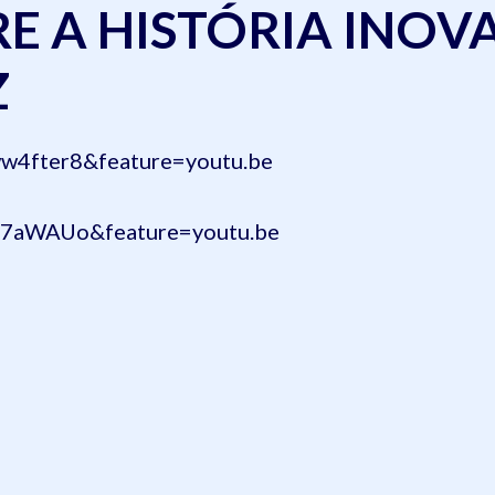
RE A HISTÓRIA INO
Z
w4fter8&feature=youtu.be
lF7aWAUo&feature=youtu.be