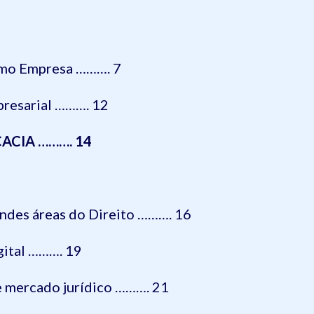
omo Empresa ………. 7
presarial ………. 12
ACIA ………. 14
andes áreas do Direito ………. 16
gital ………. 19
de mercado jurídico ………. 21