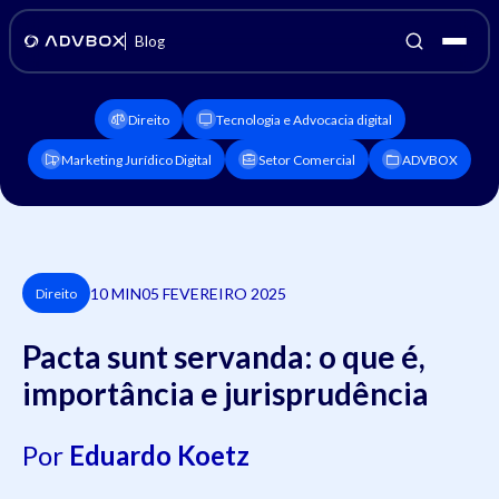
Blog
Direito
Tecnologia e Advocacia digital
Marketing Jurídico Digital
Setor Comercial
ADVBOX
10 MIN
05 FEVEREIRO 2025
Direito
Pacta sunt servanda: o que é,
importância e jurisprudência
Por
Eduardo Koetz