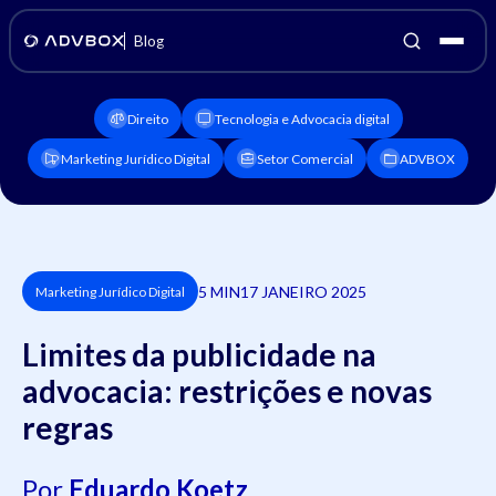
Blog
Direito
Tecnologia e Advocacia digital
Marketing Jurídico Digital
Setor Comercial
ADVBOX
5 MIN
17 JANEIRO 2025
Marketing Jurídico Digital
Limites da publicidade na
advocacia: restrições e novas
regras
Por
Eduardo Koetz