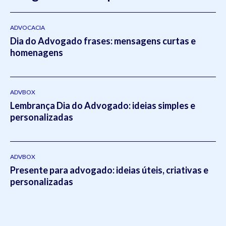
do Rio Grande do Sul
(2011- 2012) e em Direito Tributário
pela Escola
Superior da Magistratura Federal
ESMAFE (2013
- 2014).Atua como um dos principais gestores da Koetz
ADVOCACIA
Dia do Advogado frases: mensagens curtas e
Advocacia realizando a supervisão e liderança em todos os
homenagens
setores do escritório.Em 2021, Eduardo publicou o livro
intitulado:
Otimizado - O escritório como empresa escalável
pela editora
Viseu
.
ADVBOX
Lembrança Dia do Advogado: ideias simples e
personalizadas
ADVBOX
Presente para advogado: ideias úteis, criativas e
personalizadas