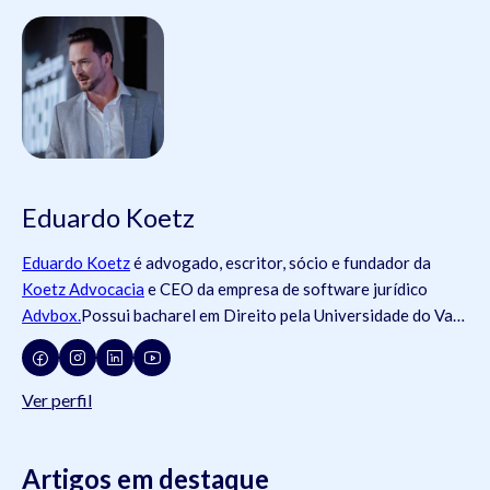
Eduardo Koetz
Eduardo Koetz
é advogado, escritor, sócio e fundador da
Koetz Advocacia
e CEO da empresa de software jurídico
Advbox.
Possui bacharel em Direito pela Universidade do Vale
do Rio dos Sinos (
Unisinos
).Possui tanto registros na
Ordem
dos Advogados do Brasil
- OAB (OAB/SC 42.934, OAB/RS
73.409, OAB/PR 72.951, OAB/SP 435.266, OAB/MG
Ver perfil
204.531, OAB/MG 204.531), como na
Ordem dos Advogados
de Portugal
- OA ( OA/Portugal 69.512L).swdsasdwÉ pós-
graduado em Direito do Trabalho pela
Artigos em destaque
Universidade Federal